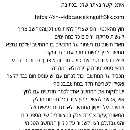
איתנו קשר באתר שלנו בכתובת
https://xn--4dbcauceicnguift3kk.com
חוץ מהאנטי וירוס שצריך להיות מעודכן,והמחשב צריך
לעשות סריקה וירוסים כל כמה ימים
מאוד חשוב גם לשמור על התנאים בו המחשב שלכם נמצא
מחשב צריך להיות בחדר עם חלון ומקום
שיש בו איורור,מחשב פולט חום והוא צריך להיות בחדר עם
תנאי טמפרטורה קרירה ולא חמה זה
מכביד על המחשב ויכול לגרום עם יש עומס חום כבד לקצר
ואפילו לשריפת חלק במחשב,בנוסף
יש לנקות את המחשב אחד לכמה חודשים עם לחץ
אויר,אפשר להשיג לחץ אויר בכל תחנות הדלק
שמירה על ניקיון המחשב לא תגרום רעשים של
המאוורר,עקב צבירת אבק במאווררים של הספק כוח
והמעבד,לכן רצוי לשמור על ניקיון המחשב הפנימי