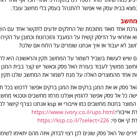
מצא בבית עסק ואי אפשר להתנהל בעסק בלי מחשב עובד.
מחשב
כת אחד מאוד מתוכמת של החלקים יודעים לתקשר אחד עם השנ
 אחראי על הדיסק קשיח על המעבד והזכרונות וכמובן על הקיר
ב לא יעבוד אז איך אנחנו שומרים על הלוח אם שלנו?
ים שיש לעשות בשביל לשמור על המחשב תקין והראשונה היא לחב
שב ממשיך לעבוד בעזרת האל פסק וכאשר יש קצר בבית המגן 
ות אחד מהמוצרים האלה על מנת לשמור את המחשב שלנו תקין לא
האל פסק או את המגן ברקים את המגן ברקים אפשר לרכוש בכל ח
ות מחשבים כמו אייבורי או ksp אנחנו נצרף קישור למוצר.
 אייבורי:
https://www.ivory.co.il/ups.html
ת קי אס פי:
https://ksp.co.il/?select=226
ירים של האל פסק שונים לכן רצוי לבדוק איזה מהם יתאימו לשי