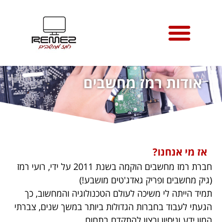
טיפים למחשבי מק
אודות רמז מחשבים
אזורי שירות טכנאי מחשבים
אודות רמז מחשבים
אז מי אנחנו?
חברת רמז מחשבים הוקמה בשנת 2011 על ידי, רועי רמז
(גיק מחשבים ופריק גאדג'טים מושבע!)
תמיד הייתה לי משיכה לעולם הטכנולוגיה והמחשוב, כך
הגעתי לעבוד בחברות הגדולות ביותר במשך שנים, צברתי
המון ידע וניסיון ורצון להתקדם בתחום.