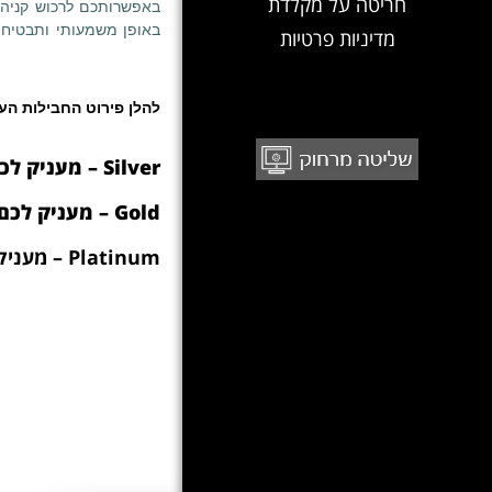
חריטה על מקלדת
באפשרותכם לרכוש קניה מ
באופן משמעותי
ותבטיח 
מדיניות פרטיות
להלן פירוט החבילות ה
Silver – מעניק לכם 20 שעות טכנאי מוסמך (150 ש"ח לשעה) בעלות 2,990 ₪.
Gold – מעניק לכם 30 שעות טכנאי מוסמך (125 ש"ח לשעה) בעלות 3,750 ₪.
Platinum – מעניק לכם 40 שעות טכנאי מוסמך (100 ש"ח לשעה) בעלות 3,999 ₪.